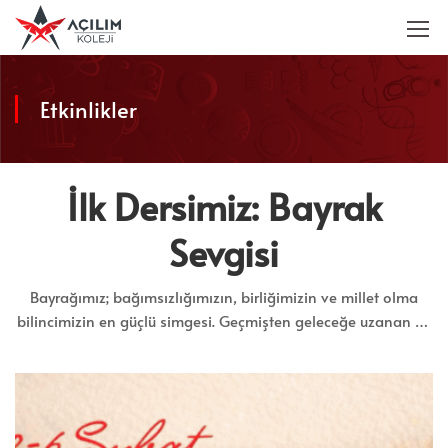
Etkinlikler
İlk Dersimiz: Bayrak
Sevgisi
Bayrağımız; bağımsızlığımızın, birliğimizin ve millet olma
bilincimizin en güçlü simgesi. Geçmişten geleceğe uzanan bu
değer, bizim için sadece bir sembol değil; ortak
duygularımızın ve özgürlüğümüzün ifadesi.