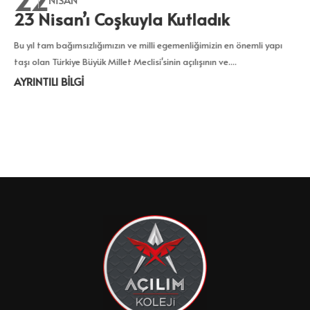
23 Nisan’ı Coşkuyla Kutladık
O
u yıl tam bağımsızlığımızın ve milli egemenliğimizin en önemli yapı
1. 
aşı olan Türkiye Büyük Millet Meclisi'sinin açılışının ve....
AYR
YRINTILI BİLGİ