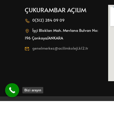
ÇUKURAMBAR AÇILIM
0(312) 284 09 09
İşçi Blokları Mah. Mevlana Bulvarı No:
38 yıllı
196 Çankaya/ANKARA
genelmerkez@acilimkoleji.k12.tr
Bizi arayın
Copyright 2026 Açılılım Koleji.