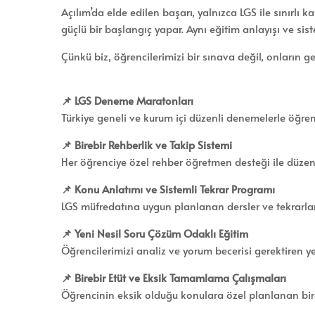
Açılım’da elde edilen başarı, yalnızca LGS ile sınırlı
güçlü bir başlangıç yapar. Aynı eğitim anlayışı ve sis
Çünkü biz, öğrencilerimizi bir sınava değil, onların g
📌 LGS Deneme Maratonları
Türkiye geneli ve kurum içi düzenli denemelerle öğrenc
📌 Birebir Rehberlik ve Takip Sistemi
Her öğrenciye özel rehber öğretmen desteği ile düzenl
📌 Konu Anlatımı ve Sistemli Tekrar Programı
LGS müfredatına uygun planlanan dersler ve tekrarlarla
📌 Yeni Nesil Soru Çözüm Odaklı Eğitim
Öğrencilerimizi analiz ve yorum becerisi gerektiren ye
📌 Birebir Etüt ve Eksik Tamamlama Çalışmaları
Öğrencinin eksik olduğu konulara özel planlanan bireb