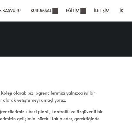
RS BAŞVURU
KURUMSAL
EĞITIM
İLETIŞIM
İK
leji olarak biz, öğrencilerimizi yalnızca iyi bir
er olarak yetiştirmeyi amaçlıyoruz.
ncilerimiz süreci planlı, kontrollü ve özgüvenli bir
imizin gelişimini sürekli takip eder, gerektiğinde