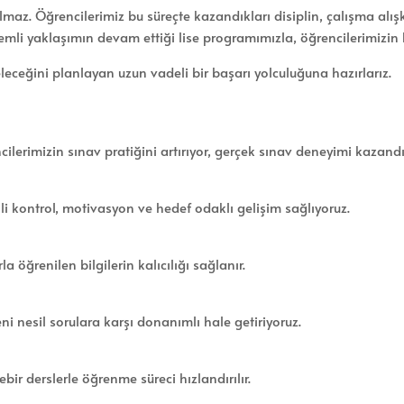
 kalmaz. Öğrencilerimiz bu süreçte kazandıkları disiplin, çalışma al
temli yaklaşımın devam ettiği lise programımızla, öğrencilerimizin b
eleceğini planlayan uzun vadeli bir başarı yolculuğuna hazırlarız.
ilerimizin sınav pratiğini artırıyor, gerçek sınav deneyimi kazandı
i kontrol, motivasyon ve hedef odaklı gelişim sağlıyoruz.
 öğrenilen bilgilerin kalıcılığı sağlanır.
ni nesil sorulara karşı donanımlı hale getiriyoruz.
ir derslerle öğrenme süreci hızlandırılır.