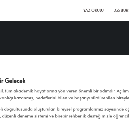
YAZ OKULU
LGS BU
ir Gelecek
ğil, tüm akademik hayatlarına yön veren önemli bir adımdır. Açılım Ko
lışkanlığı kazanmış, hedeflerini bilen ve başarıyı sürdürebilen bireyl
li doğrultusunda oluşturulan bireysel programlarımız sayesinde öğre
üzenli deneme sistemi ve birebir rehberlik desteğimizle öğrenciler