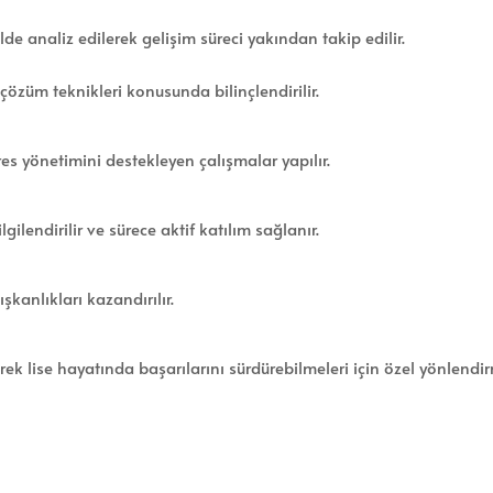
de analiz edilerek gelişim süreci yakından takip edilir.
çözüm teknikleri konusunda bilinçlendirilir.
es yönetimini destekleyen çalışmalar yapılır.
ilendirilir ve sürece aktif katılım sağlanır.
şkanlıkları kazandırılır.
rek lise hayatında başarılarını sürdürebilmeleri için özel yönlendir